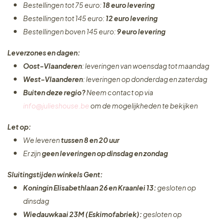
Bestellingen tot 75 euro:
18 euro levering
Bestellingen tot 145 euro:
12 euro levering
Bestellingen boven 145 euro:
9 euro levering
Leverzones en dagen:
Oost-Vlaanderen
: leveringen van woensdag tot maandag
West-Vlaanderen
: leveringen op donderdag en zaterdag
Buiten deze regio?
Neem contact op via
info@julieshouse.be
om de mogelijkheden te bekijken
Let op:
We leveren
tussen 8 en 20 uur
Er zijn
geen leveringen
op dinsdag en zondag
Sluitingstijden winkels Gent:
Koningin Elisabethlaan 26 en Kraanlei 13:
gesloten op
dinsdag
Wiedauwkaai 23M (Eskimofabriek):
gesloten op