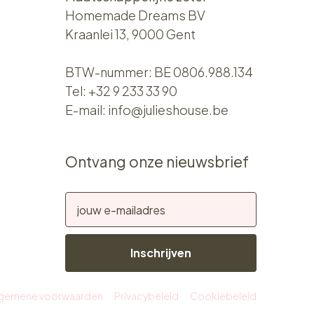
Homemade Dreams BV
Kraanlei 13, 9000 Gent
BTW-nummer: BE 0806.988.134
Tel:
+32 9 233 33 90
E-mail:
info@julieshouse.be
Ontvang onze nieuwsbrief
Inschrijven
lgemene voorwaarden
Privacybeleid
Cookiebeleid