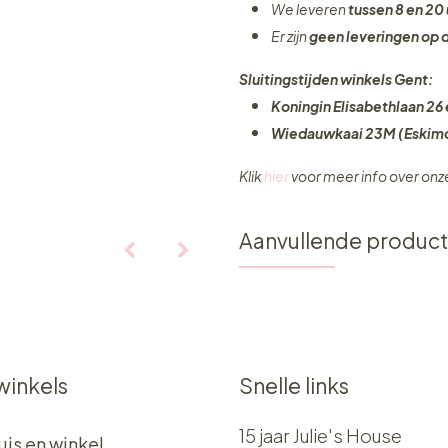
We leveren
tussen 8 en 20 
Er zijn
geen leveringen
op 
Sluitingstijden winkels Gent:
Koningin Elisabethlaan 26 
Wiedauwkaai 23M (Eskimo
Klik
hier
voor meer info over on
Aanvullende produc
winkels
Snelle links
15 jaar Julie's House
uis en winkel