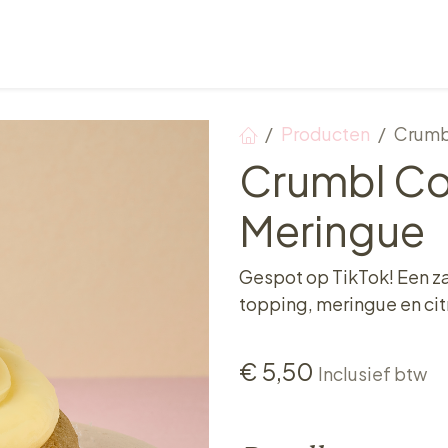
Verkooppunten
Ontbijt, Lunch & Tea Time
Producten
Crumb
Crumbl Co
Meringue
Gespot op TikTok! Een z
topping, meringue en ci
€
5,50
Inclusief btw