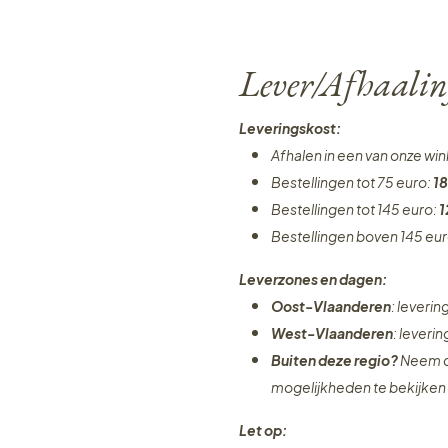
Lever/Afhaalin
Leveringskost:
Afhalen in een van onze wi
Bestellingen tot 75 euro:
18
Bestellingen tot 145 euro:
1
Bestellingen boven 145 eu
Leverzones en dagen:
Oost-Vlaanderen
: leveri
West-Vlaanderen
: leveri
Buiten deze regio?
Neem c
mogelijkheden te bekijken
Let op: