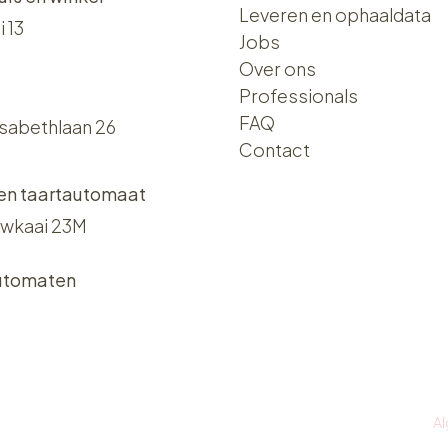
Leveren en ophaaldata
i 13
Jobs
Over ons​​
Professionals
FAQ
isabethlaan 26
Contact
 en taartautomaat
wkaai 23M
utomaten
A