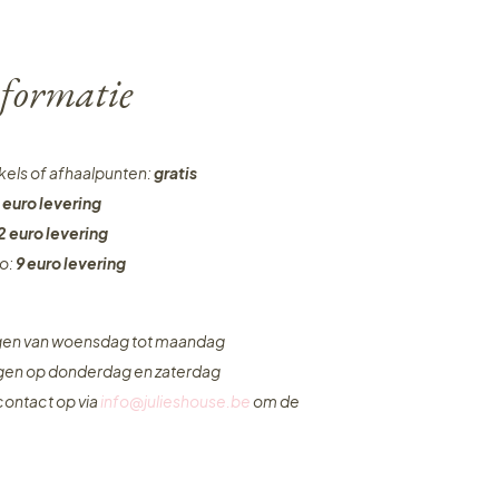
formatie
nkels of afhaalpunten:
gratis
 euro levering
2 euro levering
ro:
9 euro levering
ngen van woensdag tot maandag
ngen op donderdag en zaterdag
ontact op via
info@julieshouse.be
om de