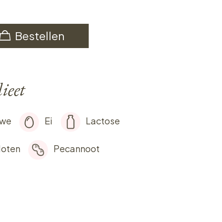
Bestellen
ieet
rwe
Ei
Lactose
oten
Pecannoot