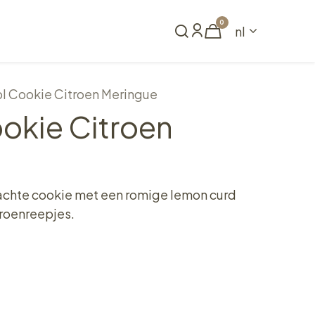
0
nl
Reserveren
l Cookie Citroen Meringue
okie Citroen
achte cookie met een romige lemon curd
troenreepjes.