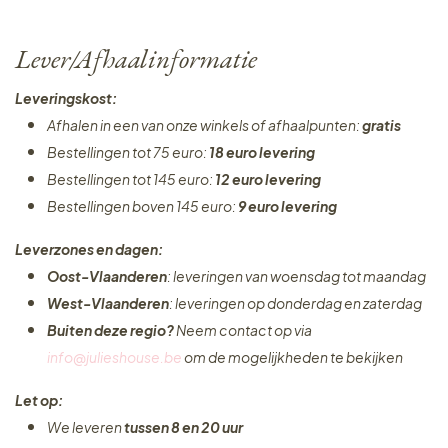
Lever/Afhaalinformatie
Leveringskost:
Afhalen in een van onze winkels of afhaalpunten:
gratis
Bestellingen tot 75 euro:
18 euro levering
Bestellingen tot 145 euro:
12 euro levering
Bestellingen boven 145 euro:
9 euro levering
Leverzones en dagen:
Oost-Vlaanderen
: leveringen van woensdag tot maandag
West-Vlaanderen
: leveringen op donderdag en zaterdag
Buiten deze regio?
Neem contact op via
info@julieshouse.be
om de mogelijkheden te bekijken
Let op:
We leveren
tussen 8 en 20 uur