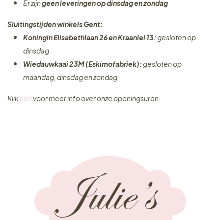
Er zijn
geen leveringen
op dinsdag en zondag
Sluitingstijden winkels Gent:
Koningin Elisabethlaan 26 en Kraanlei 13:
gesloten op
dinsdag
Wiedauwkaai 23M (Eskimofabriek):
gesloten op
maandag, dinsdag en zondag
Klik
hier
voor meer info over onze openingsuren.