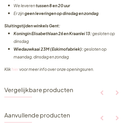
We leveren
tussen 8 en 20 uur
Er zijn
geen leveringen
op dinsdag en zondag
Sluitingstijden winkels Gent:
Koningin Elisabethlaan 26 en Kraanlei 13:
gesloten op
dinsdag
Wiedauwkaai 23M (Eskimofabriek):
gesloten op
maandag, dinsdag en zondag
Klik
hier
voor meer info over onze openingsuren.
Vergelijkbare producten
Aanvullende producten