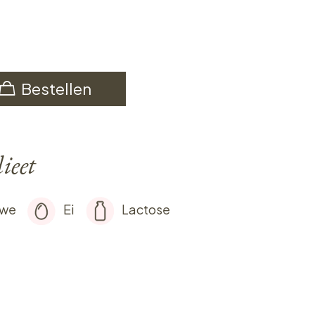
Bestellen
ieet
rwe
Ei
Lactose