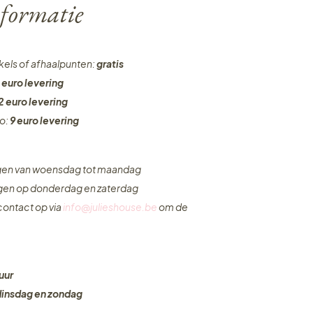
formatie
nkels of afhaalpunten:
gratis
 euro levering
2 euro levering
ro:
9 euro levering
ngen van woensdag tot maandag
ngen op donderdag en zaterdag
ontact op via
info@julieshouse.be
om de
uur
dinsdag en zondag