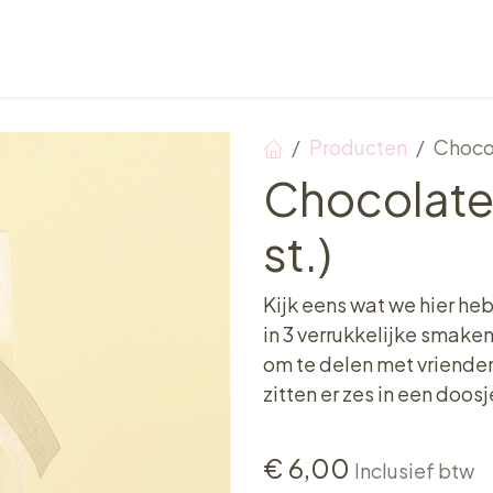
Verkooppunten
Ontbijt, Lunch & Tea Time
Producten
Chocol
Chocolate
st.)
Kijk eens wat we hier he
in 3 verrukkelijke smaken
om te delen met vrienden,
zitten er zes in een doos
€
6,00
Inclusief btw