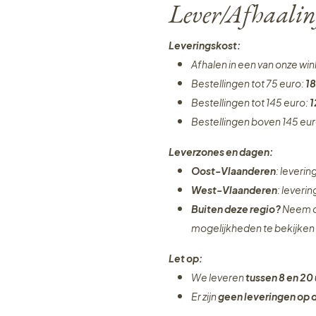
Lever/Afhaalin
Leveringskost:
Afhalen in een van onze wi
Bestellingen tot 75 euro:
18
Bestellingen tot 145 euro:
1
Bestellingen boven 145 eu
Leverzones en dagen:
Oost-Vlaanderen
: leveri
West-Vlaanderen
: leveri
Buiten deze regio?
Neem c
mogelijkheden te bekijken
Let op:
We leveren
tussen 8 en 20 
Er zijn
geen leveringen
op 