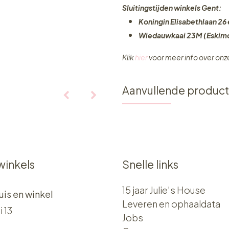
Sluitingstijden winkels Gent:
Koningin Elisabethlaan 26 
Wiedauwkaai 23M (Eskimo
Klik
hier
voor meer info over on
Aanvullende produc
winkels
Snelle links
15 jaar Julie's House
uis en winkel
Leveren en ophaaldata
i 13
Jobs