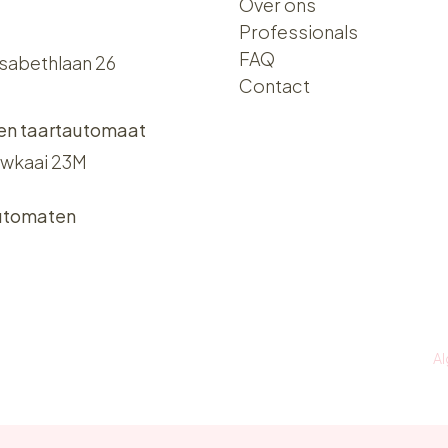
Over ons​​
Professionals
FAQ
isabethlaan 26
Contact
 en taartautomaat
wkaai 23M
utomaten
A