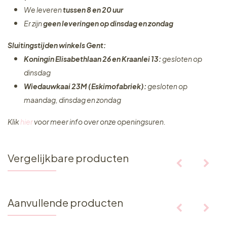
We leveren
tussen 8 en 20 uur
Er zijn
geen leveringen
op dinsdag en zondag
Sluitingstijden winkels Gent:
Koningin Elisabethlaan 26 en Kraanlei 13:
gesloten op
dinsdag
Wiedauwkaai 23M (Eskimofabriek):
gesloten op
maandag, dinsdag en zondag
Klik
hier
voor meer info over onze openingsuren.
Vergelijkbare producten
Aanvullende producten