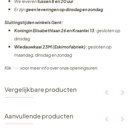
We leveren
tussen 8 en 20 uur
Er zijn
geen leveringen
op dinsdag en zondag
Sluitingstijden winkels Gent:
Koningin Elisabethlaan 26 en Kraanlei 13:
gesloten op
dinsdag
Wiedauwkaai 23M (Eskimofabriek):
gesloten op
maandag, dinsdag en zondag
Klik
hier
voor meer info over onze openingsuren.
Vergelijkbare producten
Aanvullende producten