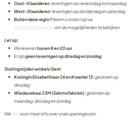
Oost-Vlaanderen
: leveringen van woensdag tot maandag
West-Vlaanderen
: leveringen op donderdag en zaterdag
Buiten deze regio?
Neem contact op via
info@julieshouse.be
om de mogelijkheden te bekijken
Let op:
We leveren
tussen 8 en 20 uur
Er zijn
geen leveringen
op dinsdag en zondag
Sluitingstijden winkels Gent:
Koningin Elisabethlaan 26 en Kraanlei 13:
gesloten op
dinsdag
Wiedauwkaai 23M (Eskimofabriek):
gesloten op
maandag, dinsdag en zondag
Klik
hier
voor meer info over onze openingsuren.