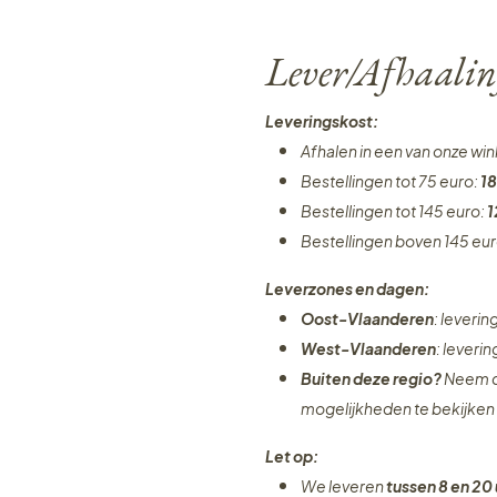
Lever/Afhaalin
Leveringskost:
Afhalen in een van onze wi
Bestellingen tot 75 euro:
18
Bestellingen tot 145 euro:
1
Bestellingen boven 145 eu
Leverzones en dagen:
Oost-Vlaanderen
: leveri
West-Vlaanderen
: leveri
Buiten deze regio?
Neem c
mogelijkheden te bekijken
Let op:
We leveren
tussen 8 en 20 