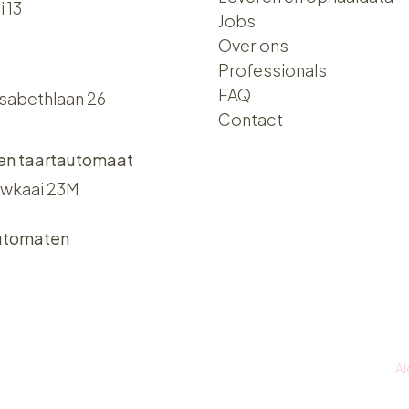
i 13
Jobs
Over ons​​
Professionals
FAQ
isabethlaan 26
Contact
 en taartautomaat
wkaai 23M
utomaten
A