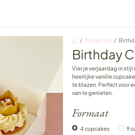
Verkooppunten
Ontbijt, Lunch & Tea Time
Producten
Birth
Birthday 
Vier je verjaardag in sti
heerlijke vanille cupcake
te blazen. Perfect voor 
van te genieten.
Formaat
4 cupcakes
9 