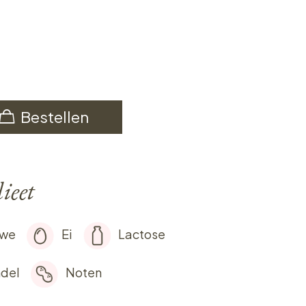
Bestellen
ieet
rwe
Ei
Lactose
del
Noten