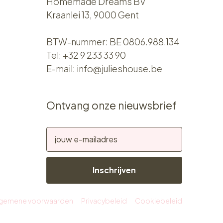
Homemade Dreams BV
Kraanlei 13, 9000 Gent
BTW-nummer: BE 0806.988.134
Tel:
+32 9 233 33 90
E-mail:
info@julieshouse.be
Ontvang onze nieuwsbrief
Inschrijven
lgemene voorwaarden
Privacybeleid
Cookiebeleid