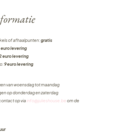
formatie
nkels of afhaalpunten:
gratis
 euro levering
2 euro levering
ro:
9 euro levering
ngen van woensdag tot maandag
ngen op donderdag en zaterdag
ontact op via
info@julieshouse.be
om de
uur