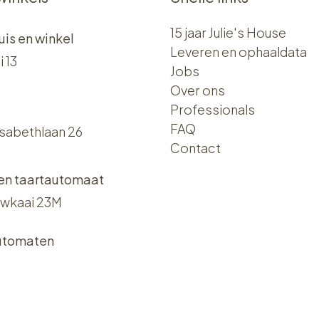
15 jaar Julie's House
uis en winkel
Leveren en ophaaldata
i 13
Jobs
Over ons​​
Professionals
FAQ
isabethlaan 26
Contact
 en taartautomaat
wkaai 23M
utomaten