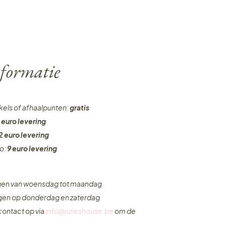
formatie
nkels of afhaalpunten:
gratis
 euro levering
2 euro levering
ro:
9 euro levering
ngen van woensdag tot maandag
ngen op donderdag en zaterdag
ontact op via
info@julieshouse.be
om de