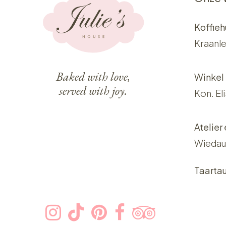
Koffieh
Kraanle
Baked with love,
Winkel
served with joy.
Kon. El
Atelier
Wiedau
Taarta