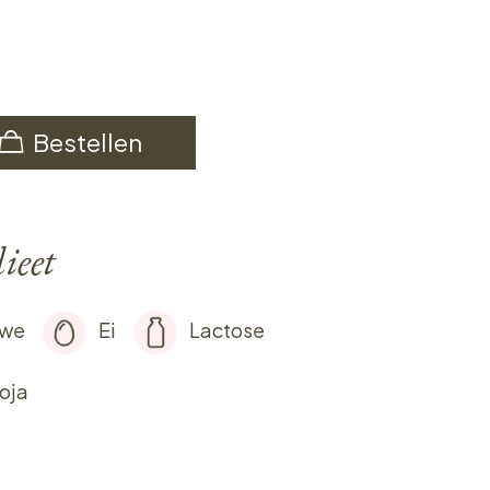
Bestellen
ieet
rwe
Ei
Lactose
oja