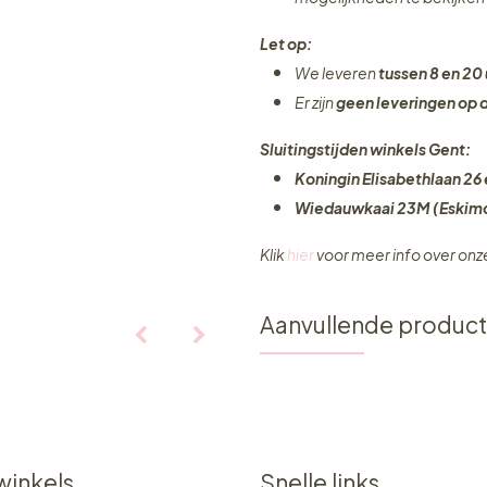
Let op:
We leveren
tussen 8 en 20 
Er zijn
geen leveringen
op 
Sluitingstijden winkels Gent:
Koningin Elisabethlaan 26 
Wiedauwkaai 23M (Eskimo
Klik
hier
voor meer info over on
Aanvullende produc
winkels
Snelle links