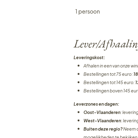
1 persoon
Lever/Afhaalin
Leveringskost:
Afhalen in een van onze wi
Bestellingen tot 75 euro:
18
Bestellingen tot 145 euro:
1
Bestellingen boven 145 eu
Leverzones en dagen:
Oost-Vlaanderen
: leveri
West-Vlaanderen
: leveri
Buiten deze regio?
Neem c
mogelijkheden te bekijken