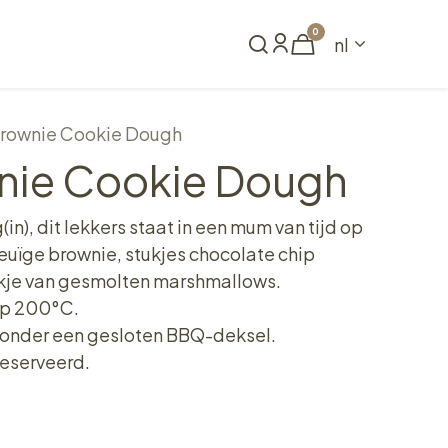
0
nl
Reserveren
rownie Cookie Dough
ie Cookie Dough
n), dit lekkers staat in een mum van tijd op
meuïge brownie, stukjes chocolate chip
kje van gesmolten marshmallows.
op 200°C.
onder een gesloten BBQ-deksel.
eserveerd.