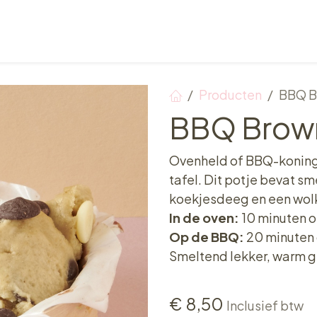
Verkooppunten
Ontbijt, Lunch & Tea Time
Producten
BBQ B
BBQ Brown
Ovenheld of BBQ-koning(i
tafel. Dit potje bevat s
koekjesdeeg en een wol
In de oven:
10 minuten 
Op de BBQ:
20 minuten 
Smeltend lekker, warm g
€
8,50
Inclusief btw