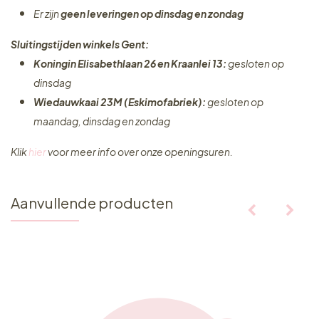
Er zijn
geen leveringen
op dinsdag en zondag
Sluitingstijden winkels Gent:
Koningin Elisabethlaan 26 en Kraanlei 13:
gesloten op
dinsdag
Wiedauwkaai 23M (Eskimofabriek):
gesloten op
maandag, dinsdag en zondag
Klik
hier
voor meer info over onze openingsuren.
Aanvullende producten