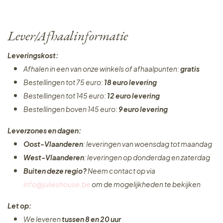
Lever/Afhaalinformatie
Leveringskost:
Afhalen in een van onze winkels of afhaalpunten:
gratis
Bestellingen tot 75 euro:
18 euro levering
Bestellingen tot 145 euro:
12 euro levering
Bestellingen boven 145 euro:
9 euro levering
Leverzones en dagen:
Oost-Vlaanderen
: leveringen van woensdag tot maandag
West-Vlaanderen
: leveringen op donderdag en zaterdag
Buiten deze regio?
Neem contact op via
info@julieshouse.be
om de mogelijkheden te bekijken
Let op:
We leveren
tussen 8 en 20 uur