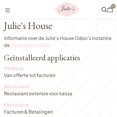
Overslaan naar inhoud
0
Julie's House
Informatie over de Julie's House Odoo's instantie,
de
Open Source ERP
.
Geïnstalleerd applicaties
Verkoop
Van offerte tot facturen
Restaurant
Restaurant extensie voor kassa
Facturatie
Facturen & Betalingen