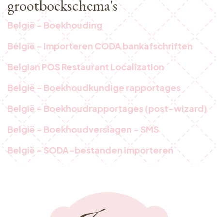
grootboekschema's
België - Boekhouding
België - Importeren CODA bankafschriften
Belgian POS Restaurant Localization
België - Boekhoudkundige rapportages
België - Boekhoudrapportages (post-wizard)
België - Boekhoudverslagen - SMS
België - SODA-bestanden importeren