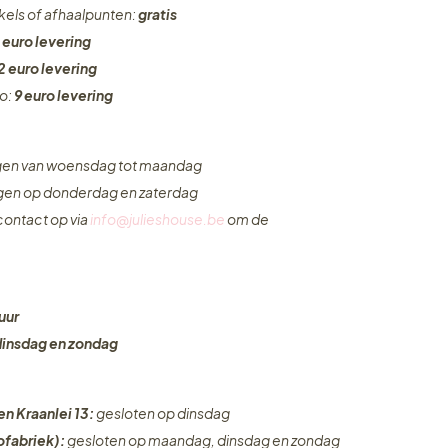
nkels of afhaalpunten:
gratis
 euro levering
2 euro levering
ro:
9 euro levering
ngen van woensdag tot maandag
ngen op donderdag en zaterdag
ontact op via
info@julieshouse.be
om de
uur
dinsdag en zondag
en Kraanlei 13:
gesloten op dinsdag
fabriek):
gesloten op maandag, dinsdag en zondag