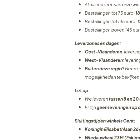
Afhalen in een van onze wi
Bestellingen tot 75 euro:
18
Bestellingen tot 145 euro:
1
Bestellingen boven 145 eu
Leverzones en dagen:
Oost-Vlaanderen
: leveri
West-Vlaanderen
: leveri
Buiten deze regio?
Neem c
mogelijkheden te bekijken
Let op:
We leveren
tussen 8 en 20 
Er zijn
geen leveringen
op 
Sluitingstijden winkels Gent:
Koningin Elisabethlaan 26 
Wiedauwkaai 23M (Eskimo