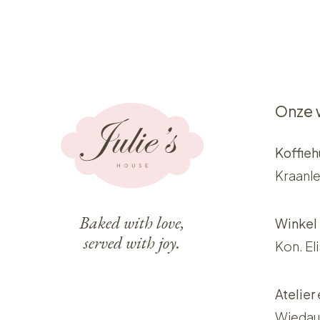
Onze 
Koffieh
Kraanle
Baked with love,
Winkel
served with joy.
Kon. El
Atelier
Wiedau