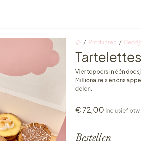
Verkooppunten
Ontbijt, Lunch & Tea Time
Producten
Bedrij
Tartelettes
Vier toppers in één doos
Millionaire’s én ons app
delen.
€
72,00
Inclusief btw
Bestellen