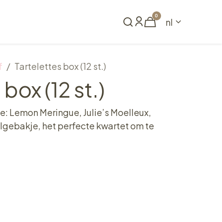
0
nl
Reserveren
f
Tartelettes box (12 st.)
 box (12 st.)
je: Lemon Meringue, Julie’s Moelleux,
elgebakje, het perfecte kwartet om te