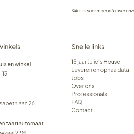
Klik
hier
voor meer info over on
winkels
Snelle links
15 jaar Julie's House
uis en winkel
Leveren en ophaaldata
i 13
Jobs
Over ons​​
Professionals
FAQ
isabethlaan 26
Contact
 en taartautomaat
wkaai 23M