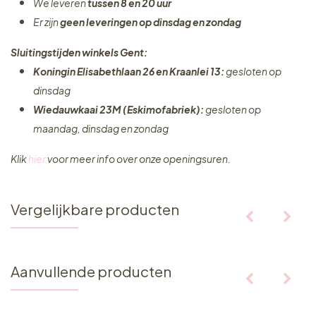
We leveren
tussen 8 en 20 uur
Er zijn
geen leveringen
op dinsdag en zondag
Sluitingstijden winkels Gent:
Koningin Elisabethlaan 26 en Kraanlei 13:
gesloten op
dinsdag
Wiedauwkaai 23M (Eskimofabriek):
gesloten op
maandag, dinsdag en zondag
Klik
hier
voor meer info over onze openingsuren.
Vergelijkbare producten
Aanvullende producten