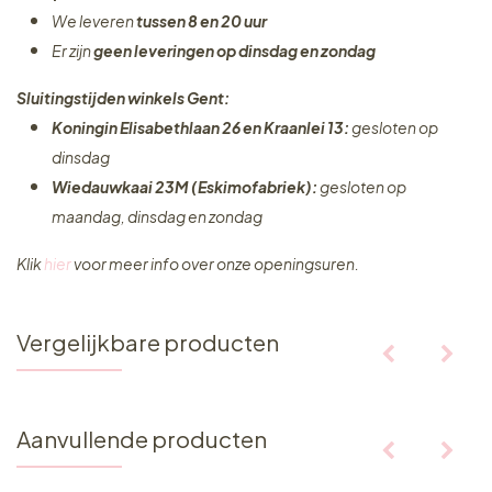
We leveren
tussen 8 en 20 uur
Er zijn
geen leveringen
op dinsdag en zondag
Sluitingstijden winkels Gent:
Koningin Elisabethlaan 26 en Kraanlei 13:
gesloten op
dinsdag
Wiedauwkaai 23M (Eskimofabriek):
gesloten op
maandag, dinsdag en zondag
Klik
hier
voor meer info over onze openingsuren.
Vergelijkbare producten
Aanvullende producten