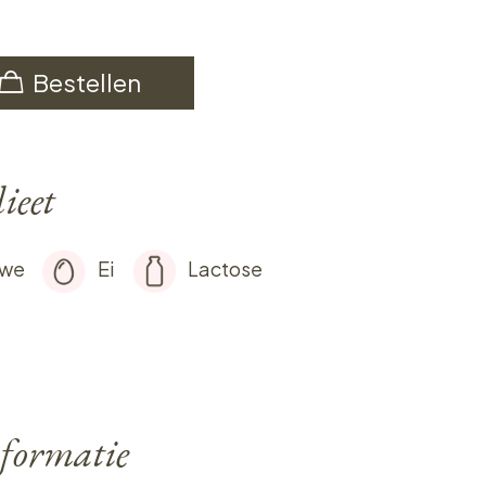
Bestellen
ieet
rwe
Ei
Lactose
formatie