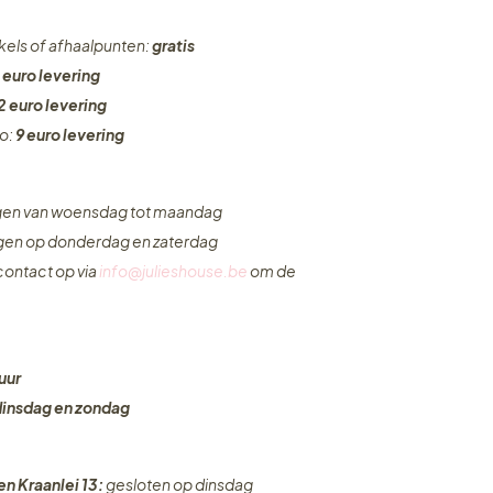
nkels of afhaalpunten:
gratis
 euro levering
2 euro levering
ro:
9 euro levering
ngen van woensdag tot maandag
ngen op donderdag en zaterdag
ontact op via
info@julieshouse.be
om de
uur
dinsdag en zondag
en Kraanlei 13:
gesloten op dinsdag