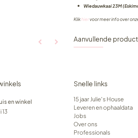
Wiedauwkaai 23M (Eskimo
Klik
hier
voor meer info over on
Aanvullende produc
winkels
Snelle links
15 jaar Julie's House
uis en winkel
Leveren en ophaaldata
i 13
Jobs
Over ons​​
Professionals