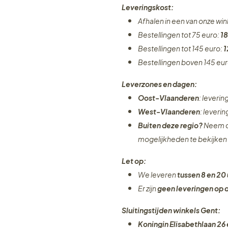
Leveringskost:
Afhalen in een van onze wi
Bestellingen tot 75 euro:
18
Bestellingen tot 145 euro:
1
Bestellingen boven 145 eu
Leverzones en dagen:
Oost-Vlaanderen
: leveri
West-Vlaanderen
: leveri
Buiten deze regio?
Neem c
mogelijkheden te bekijken
Let op:
We leveren
tussen 8 en 20 
Er zijn
geen leveringen
op 
Sluitingstijden winkels Gent:
Koningin Elisabethlaan 26 