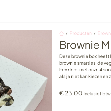
Verkooppunten
Ontbijt, Lunch & Tea Time
Producten
Brown
Brownie Mix
Deze brownie box heeft h
brownie smarties, de veg
Een doos met onze 4 soort
als je niet kan kiezen en
€
23,00
Inclusief btw