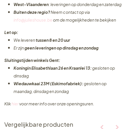
West-Vlaanderen
: leveringen op donderdag en zaterdag
Buiten deze regio?
Neem contact op via
info@julieshouse.be
om de mogelijkheden te bekijken
Let op:
We leveren
tussen 8 en 20 uur
Er zijn
geen leveringen
op dinsdag en zondag
Sluitingstijden winkels Gent:
Koningin Elisabethlaan 26 en Kraanlei 13:
gesloten op
dinsdag
Wiedauwkaai 23M (Eskimofabriek):
gesloten op
maandag, dinsdag en zondag
Klik
hier
voor meer info over onze openingsuren.
Vergelijkbare producten