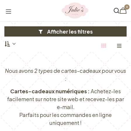
Se rendre au contenu
0
Afficher les filtres
Nous avons 2 types de cartes-cadeaux pour vous
:
Cartes-cadeaux numériques :
Achetez-les
facilement sur notre site web et recevez-les par
e-mail.
Parfaits pour les commandes en ligne
uniquement !