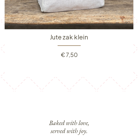
Jute zak klein
€
7,50