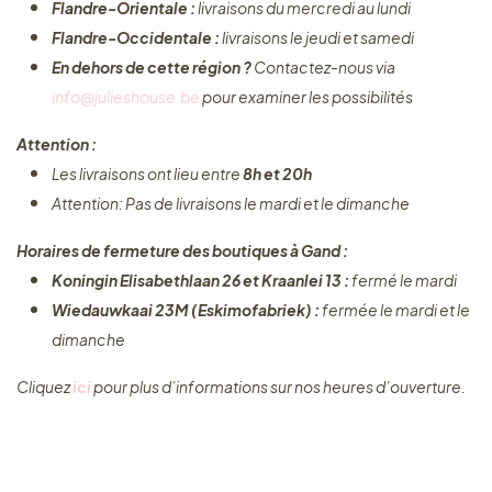
Flandre-Orientale :
livraisons du mercredi au lundi
Flandre-Occidentale :
livraisons le jeudi et samedi
En dehors de cette région ?
Contactez-nous via
info@julieshouse.be
pour examiner les possibilités
Attention :
Les livraisons ont lieu entre
8h et 20h
Attention: Pas de livraisons le mardi et le dimanche
Horaires de fermeture des boutiques à Gand :
Koningin Elisabethlaan 26 et Kraanlei 13 :
fermé le mardi
Wiedauwkaai 23M (Eskimofabriek) :
fermée le mardi et le
dimanche
Cliquez ​
ici
pour plus d’informations sur nos heures d’ouverture.