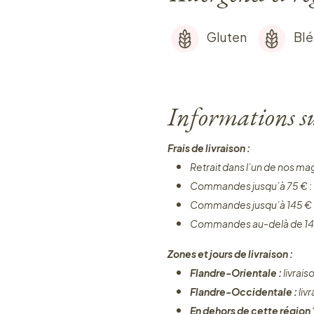
Gluten
Blé
Informations sur
Frais de livraison :
Retrait dans l’un de nos ma
Commandes jusqu’à 75 € :
Commandes jusqu’à 145 € 
Commandes au-delà de 14
Zones et jours de livraison :
Flandre-Orientale :
livrais
Flandre-Occidentale :
liv
En dehors de cette région