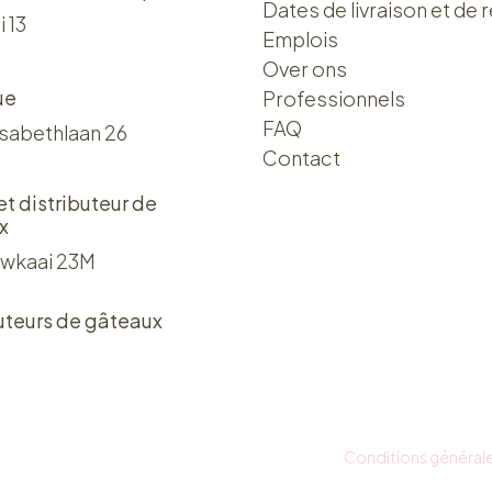
Dates de livraison et de r
i 13
Emplois
Over ons​​
ue
Professionnels
FAQ
isabethlaan 26
Contact
 et distributeur de
x
wkaai 23M
uteurs de gâteaux
Conditions général