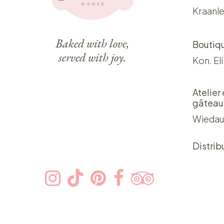
Kraanle
Baked with love,
Boutiq
served with joy.
Kon. El
Atelier
gâteau
Wiedau
Distrib