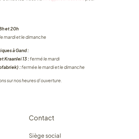
8h et 20h
 le mardi et le dimanche
iques à Gand :
t Kraanlei 13 :
fermé le mardi
fabriek) :
fermée le mardi et le dimanche
ons sur nos heures d’ouverture.
Contact
Siège social