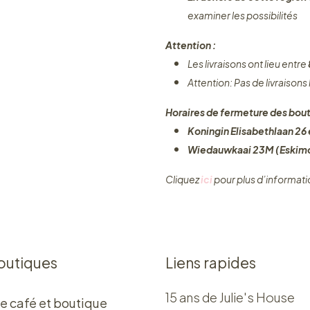
examiner les possibilités
Attention :
Les livraisons ont lieu entre
Attention: Pas de livraisons
Horaires de fermeture des bout
Koningin Elisabethlaan 26 e
Wiedauwkaai 23M (Eskimo
Cliquez ​
ici
pour plus d’informati
outiques
Liens rapides
15 ans de Julie's House
e café et boutique