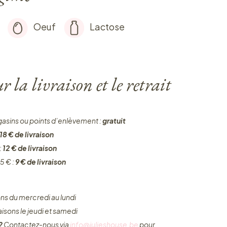
Oeuf
Lactose
 la livraison et le retrait
gasins ou points d’enlèvement :
gratuit
18 € de livraison
:
12 € de livraison
5 € :
9 € de livraison
ons du mercredi au lundi
raisons le jeudi et samedi
 ?
Contactez-nous via
info@julieshouse.be
pour