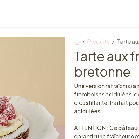
Points de vente
Petit-déjeuner, déjeuner & tea ti
Produits
Tarte a
Tarte aux 
bretonne
Une version rafraîchissan
framboises acidulées, de
croustillante. Parfait p
acidulées.
ATTENTION : Ce gâteau es
garantir une fraîcheur o