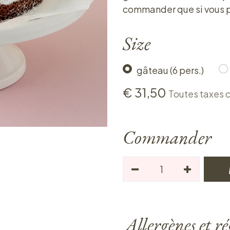
commander que si vous p
Size
gâteau (6 pers.)
€
31,50
Toutes taxes 
Commander
Allergènes et r