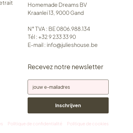
etrait
Homemade Dreams BV
Kraanlei 13, 9000 Gand
N° TVA : BE 0806.988.134
Tél :
+32 9 233 33 90
E-mail :
info@julieshouse.be
Recevez notre newsletter
Inschrijven
es
Politique de confidentialité
Politique de cookies