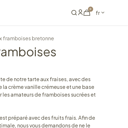
0
fr
me
Réserver
ux framboises bretonne
framboises
te de notre tarte aux fraises, avec des
 la crème vanille crémeuse et une base
our les amateurs de framboises sucrées et
t préparé avec des fruits frais. Afin de
ptimale, nous vous demandons de ne le