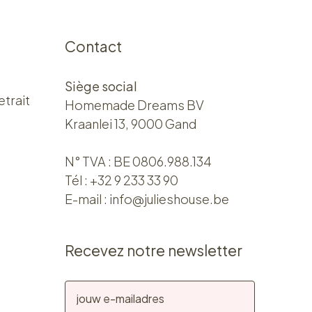
Contact
Siège social
etrait
Homemade Dreams BV
Kraanlei 13, 9000 Gand
N° TVA : BE 0806.988.134
Tél :
+32 9 233 33 90
E-mail :
info@julieshouse.be
Recevez notre newsletter