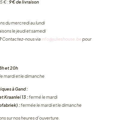
5 € :
9 € de livraison
ons du mercredi au lundi
raisons le jeudi et samedi
 ?
Contactez-nous via
info@julieshouse.be
pour
8h et 20h
 le mardi et le dimanche
iques à Gand :
t Kraanlei 13 :
fermé le mardi
fabriek) :
fermée le mardi et le dimanche
ons sur nos heures d’ouverture.