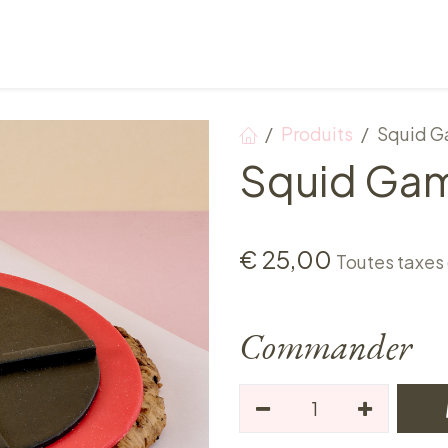
Points de vente
Petit-déjeuner, déjeuner & tea ti
Produits
Squid G
Squid Gam
€
25,00
Toutes taxes
Commander