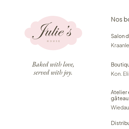
Nos b
Salon d
Kraanle
Baked with love,
Boutiq
served with joy.
Kon. El
Atelier
gâteau
Wiedau
Distrib