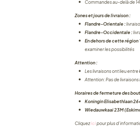
Commandes au-delà de 14
Zones et jours de livraison :
Flandre-Orientale :
livrais
Flandre-Occidentale :
liv
En dehors de cette région
examiner les possibilités
Attention :
Les livraisons ont lieu entre
Attention: Pas de livraisons
Horaires de fermeture des bout
Koningin Elisabethlaan 26 e
Wiedauwkaai 23M (Eskimo
Cliquez ​
ici
pour plus d’informati