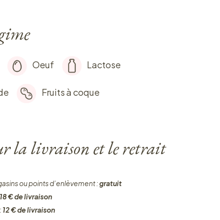
égime
Oeuf
Lactose
de
Fruits à coque
 la livraison et le retrait
gasins ou points d’enlèvement :
gratuit
18 € de livraison
:
12 € de livraison