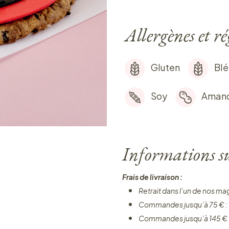
Allergènes et r
Gluten
Blé
Soy
Aman
Informations sur
Frais de livraison :
Retrait dans l’un de nos ma
Commandes jusqu’à 75 € :
Commandes jusqu’à 145 € 