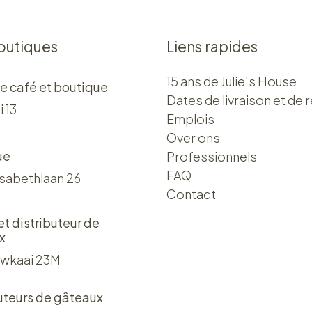
outiques
Liens rapides
15 ans de Julie's House
e café et boutique
Dates de livraison et de r
i 13
Emplois
Over ons​​
ue
Professionnels
FAQ
isabethlaan 26
Contact
 et distributeur de
x
wkaai 23M
uteurs de gâteaux