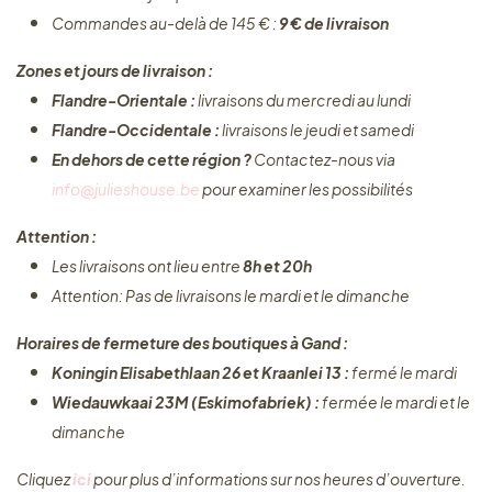
Commandes au-delà de 145 € :
9 € de livraison
Zones et jours de livraison :
Flandre-Orientale :
livraisons du mercredi au lundi
Flandre-Occidentale :
livraisons le jeudi et samedi
En dehors de cette région ?
Contactez-nous via
info@julieshouse.be
pour examiner les possibilités
Attention :
Les livraisons ont lieu entre
8h et 20h
Attention: Pas de livraisons le mardi et le dimanche
Horaires de fermeture des boutiques à Gand :
Koningin Elisabethlaan 26 et Kraanlei 13 :
fermé le mardi
Wiedauwkaai 23M (Eskimofabriek) :
fermée le mardi et le
dimanche
Cliquez ​
ici
pour plus d’informations sur nos heures d’ouverture.