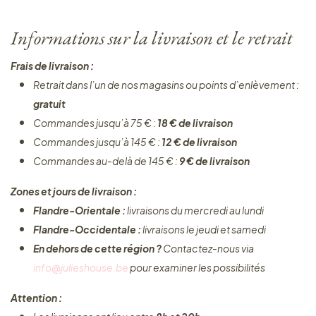
Informations sur la livraison et le retrait
Frais de livraison :
Retrait dans l’un de nos magasins ou points d’enlèvement :
gratuit
Commandes jusqu’à 75 € :
18 € de livraison
Commandes jusqu’à 145 € :
12 € de livraison
Commandes au-delà de 145 € :
9 € de livraison
Zones et jours de livraison :
Flandre-Orientale :
livraisons du mercredi au lundi
Flandre-Occidentale :
livraisons le jeudi et samedi
En dehors de cette région ?
Contactez-nous via
info@julieshouse.be
pour examiner les possibilités
Attention :