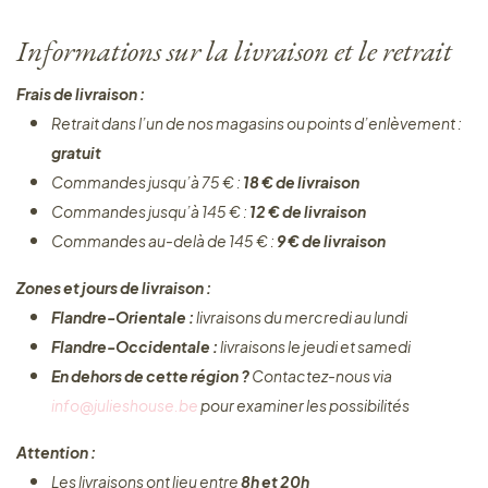
Informations sur la livraison et le retrait
Frais de livraison :
Retrait dans l’un de nos magasins ou points d’enlèvement :
gratuit
Commandes jusqu’à 75 € :
18 € de livraison
Commandes jusqu’à 145 € :
12 € de livraison
Commandes au-delà de 145 € :
9 € de livraison
Zones et jours de livraison :
Flandre-Orientale :
livraisons du mercredi au lundi
Flandre-Occidentale :
livraisons le jeudi et samedi
En dehors de cette région ?
Contactez-nous via
info@julieshouse.be
pour examiner les possibilités
Attention :
Les livraisons ont lieu entre
8h et 20h