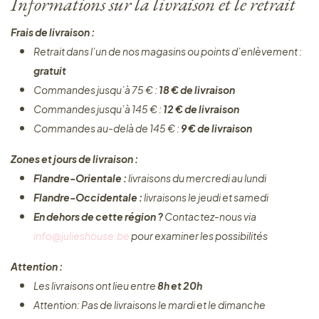
Informations sur la livraison et le retrait
Frais de livraison :
Retrait dans l’un de nos magasins ou points d’enlèvement :
gratuit
Commandes jusqu’à 75 € :
18 € de livraison
Commandes jusqu’à 145 € :
12 € de livraison
Commandes au-delà de 145 € :
9 € de livraison
Zones et jours de livraison :
Flandre-Orientale :
livraisons du mercredi au lundi
Flandre-Occidentale :
livraisons le jeudi et samedi
En dehors de cette région ?
Contactez-nous via
info@julieshouse.be
pour examiner les possibilités
Attention :
Les livraisons ont lieu entre
8h et 20h
Attention: Pas de livraisons le mardi et le dimanche