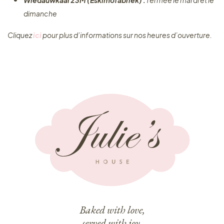
Wiedauwkaai 23M (Eskimofabriek) :
fermée le mardi et le
dimanche
Cliquez ​
ici
pour plus d’informations sur nos heures d’ouverture.
Baked with love,
served with joy.