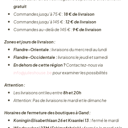
gratuit
Commandes jusqu’à 75 € :
18 € de livraison
Commandes jusqu’à 145 € :
12 € de livraison
Commandes au-delà de 145 € :
9 € de livraison
Zones et jours de livraison :
Flandre-Orientale :
livraisons du mercredi au lundi
Flandre-Occidentale :
livraisons le jeudi et samedi
En dehors de cette région ?
Contactez-nous via
info@julieshouse.be
pour examiner les possibilités
Attention :
Les livraisons ont lieu entre
8h et 20h
Attention: Pas de livraisons le mardi et le dimanche
Horaires de fermeture des boutiques à Gand :
Koningin Elisabethlaan 26 et Kraanlei 13 :
fermé le mardi