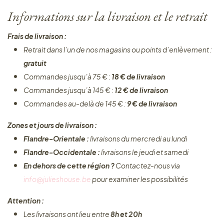
Informations sur la livraison et le retrait
Frais de livraison :
Retrait dans l’un de nos magasins ou points d’enlèvement :
gratuit
Commandes jusqu’à 75 € :
18 € de livraison
Commandes jusqu’à 145 € :
12 € de livraison
Commandes au-delà de 145 € :
9 € de livraison
Zones et jours de livraison :
Flandre-Orientale :
livraisons du mercredi au lundi
Flandre-Occidentale :
livraisons le jeudi et samedi
En dehors de cette région ?
Contactez-nous via
info@julieshouse.be
pour examiner les possibilités
Attention :
Les livraisons ont lieu entre
8h et 20h