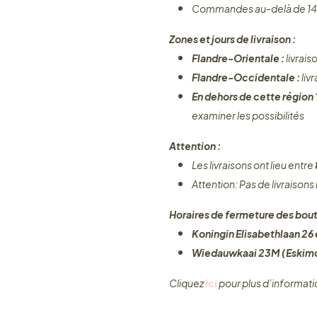
Commandes au-delà de 14
Zones et jours de livraison :
Flandre-Orientale :
livrais
Flandre-Occidentale :
liv
En dehors de cette région
examiner les possibilités
Attention :
Les livraisons ont lieu entre
Attention: Pas de livraisons
Horaires de fermeture des bout
Koningin Elisabethlaan 26 e
Wiedauwkaai 23M (Eskimo
Cliquez ​
ici
pour plus d’informati