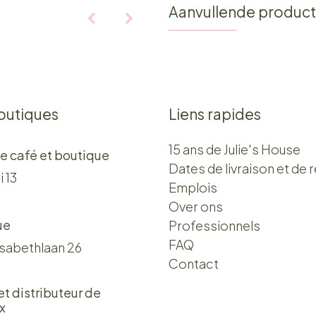
Aanvullende produc
outiques
Liens rapides
15 ans de Julie's House
e café et boutique
Dates de livraison et de r
i 13
Emplois
Over ons​​
ue
Professionnels
FAQ
isabethlaan 26
Contact
 et distributeur de
x