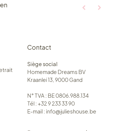
ten
Contact
Siège social
etrait
Homemade Dreams BV
Kraanlei 13, 9000 Gand
N° TVA : BE 0806.988.134
Tél :
+32 9 233 33 90
E-mail :
info@julieshouse.be