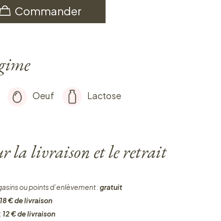
Commander
égime
Oeuf
Lactose
 la livraison et le retrait
gasins ou points d’enlèvement :
gratuit
18 € de livraison
:
12 € de livraison