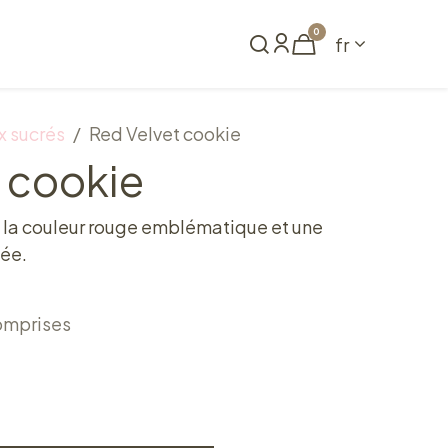
0
fr
me
Réserver
 sucrés
Red Velvet cookie
 cookie
c la couleur rouge emblématique et une
tée.
omprises