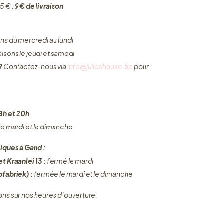
5 € :
9 € de livraison
ons du mercredi au lundi
raisons le jeudi et samedi
 ?
Contactez-nous via
info@julieshouse.be
pour
8h et 20h
 le mardi et le dimanche
iques à Gand :
t Kraanlei 13 :
fermé le mardi
fabriek) :
fermée le mardi et le dimanche
ons sur nos heures d’ouverture.