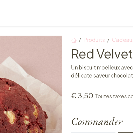
Points de vente
Petit-déjeuner, déjeuner & tea ti
Produits
Cadeaux
Red Velvet
Un biscuit moelleux ave
délicate saveur chocola
€
3,50
Toutes taxes c
Commander