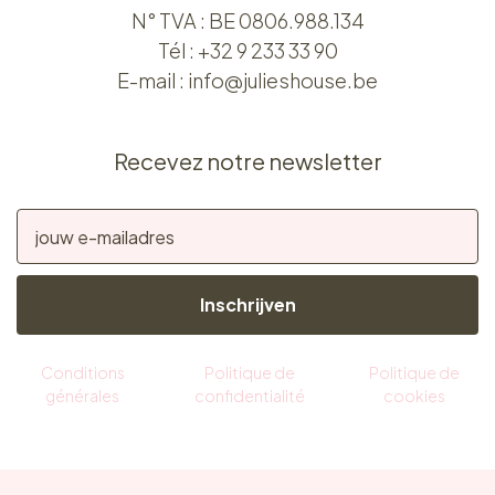
N° TVA : BE 0806.988.134
Tél :
+32 9 233 33 90
E-mail :
info@julieshouse.be
Recevez notre newsletter
Inschrijven
Conditions
Politique de
Politique de
générales
confidentialité
cookies