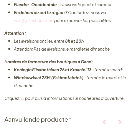
Flandre-Occidentale :
livraisons le jeudi et samedi
En dehors de cette région ?
Contactez-nous via
info@julieshouse.be
pour examiner les possibilités
Attention :
Les livraisons ont lieu entre
8h et 20h
Attention: Pas de livraisons le mardi et le dimanche
Horaires de fermeture des boutiques à Gand :
Koningin Elisabethlaan 26 et Kraanlei 13 :
fermé le mardi
Wiedauwkaai 23M (Eskimofabriek) :
fermée le mardi et le
dimanche
Cliquez ​
ici
pour plus d’informations sur nos heures d’ouverture.
Aanvullende producten