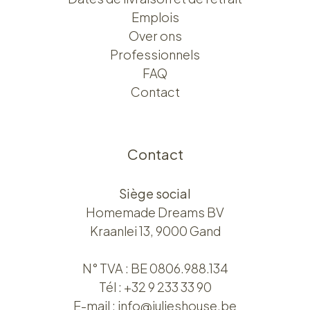
Emplois
Over ons​​
Professionnels
FAQ
Contact
Contact
Siège social
Homemade Dreams BV
Kraanlei 13, 9000 Gand
N° TVA : BE 0806.988.134
Tél :
+32 9 233 33 90
E-mail :
info@julieshouse.be