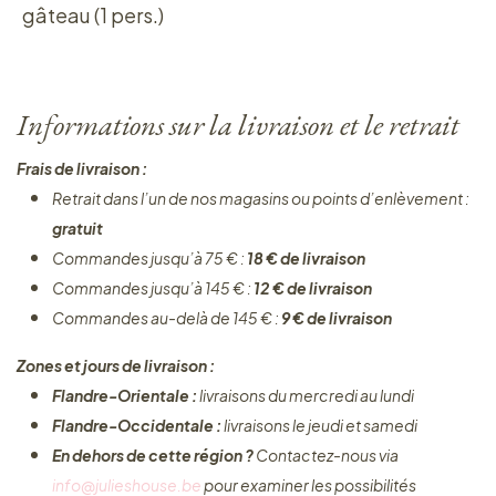
gâteau (1 pers.)
Informations sur la livraison et le retrait
Frais de livraison :
Retrait dans l’un de nos magasins ou points d’enlèvement :
gratuit
Commandes jusqu’à 75 € :
18 € de livraison
Commandes jusqu’à 145 € :
12 € de livraison
Commandes au-delà de 145 € :
9 € de livraison
Zones et jours de livraison :
Flandre-Orientale :
livraisons du mercredi au lundi
Flandre-Occidentale :
livraisons le jeudi et samedi
En dehors de cette région ?
Contactez-nous via
info@julieshouse.be
pour examiner les possibilités