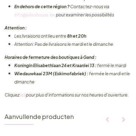
En dehors de cette région ?
Contactez-nous via
info@julieshouse.be
pour examiner les possibilités
Attention :
Les livraisons ont lieu entre
8h et 20h
Attention: Pas de livraisons le mardi et le dimanche
Horaires de fermeture des boutiques à Gand :
Koningin Elisabethlaan 26 et Kraanlei 13 :
fermé le mardi
Wiedauwkaai 23M (Eskimofabriek) :
fermée le mardi et le
dimanche
Cliquez ​
ici
pour plus d’informations sur nos heures d’ouverture.
Aanvullende producten