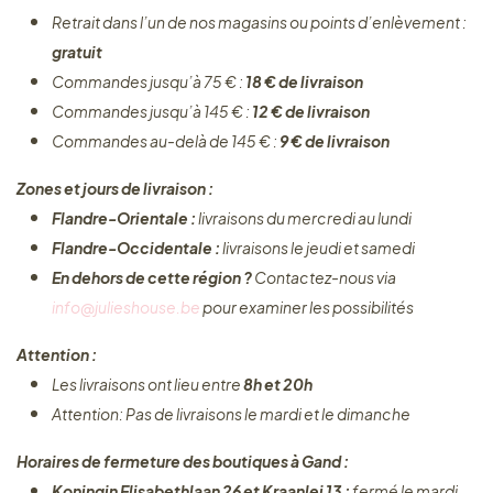
Retrait dans l’un de nos magasins ou points d’enlèvement :
gratuit
Commandes jusqu’à 75 € :
18 € de livraison
Commandes jusqu’à 145 € :
12 € de livraison
Commandes au-delà de 145 € :
9 € de livraison
Zones et jours de livraison :
Flandre-Orientale :
livraisons du mercredi au lundi
Flandre-Occidentale :
livraisons le jeudi et samedi
En dehors de cette région ?
Contactez-nous via
info@julieshouse.be
pour examiner les possibilités
Attention :
Les livraisons ont lieu entre
8h et 20h
Attention: Pas de livraisons le mardi et le dimanche
Horaires de fermeture des boutiques à Gand :
Koningin Elisabethlaan 26 et Kraanlei 13 :
fermé le mardi