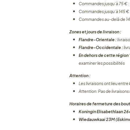
Commandes jusqu’à 75 € :
Commandes jusqu’à 145 € 
Commandes au-delà de 14
Zones et jours de livraison :
Flandre-Orientale :
livrais
Flandre-Occidentale :
liv
En dehors de cette région
examiner les possibilités
Attention :
Les livraisons ont lieu entre
Attention: Pas de livraisons
Horaires de fermeture des bout
Koningin Elisabethlaan 26 e
Wiedauwkaai 23M (Eskimo