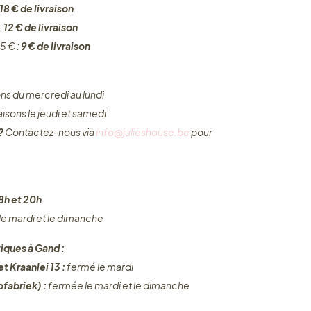
18 € de livraison
:
12 € de livraison
5 € :
9 € de livraison
ons du mercredi au lundi
raisons le jeudi et samedi
 ?
Contactez-nous via
info@julieshouse.be
pour
8h et 20h
 le mardi et le dimanche
iques à Gand :
t Kraanlei 13 :
fermé le mardi
fabriek) :
fermée le mardi et le dimanche