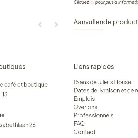
Cliquez ​
ici
pour plus d’informati
Aanvullende produc
outiques
Liens rapides
15 ans de Julie's House
e café et boutique
Dates de livraison et de r
i 13
Emplois
Over ons​​
ue
Professionnels
FAQ
isabethlaan 26
Contact