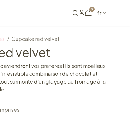
0
fr
me
Réserver
es
Cupcake red velvet
ed velvet
deviendront vos préférés ! Ils sont moelleux
 l'irrésistible combinaison de chocolat et
e tout surmonté d'un glaçage au fromage à la
lé.
omprises