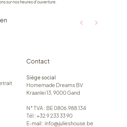
ons sur nos heures d’ouverture.
ten
Contact
Siège social
etrait
Homemade Dreams BV
Kraanlei 13, 9000 Gand
N° TVA : BE 0806.988.134
Tél :
+32 9 233 33 90
E-mail :
info@julieshouse.be