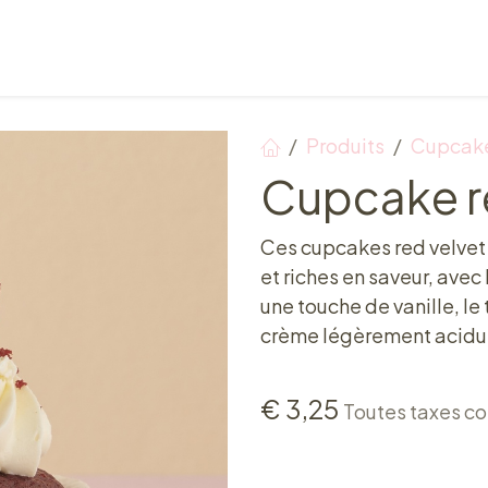
Points de vente
Petit-déjeuner, déjeuner & tea ti
Produits
Cupcak
Cupcake r
Ces cupcakes red velvet 
et riches en saveur, avec
une touche de vanille, l
crème légèrement acidu
€
3,25
Toutes taxes c