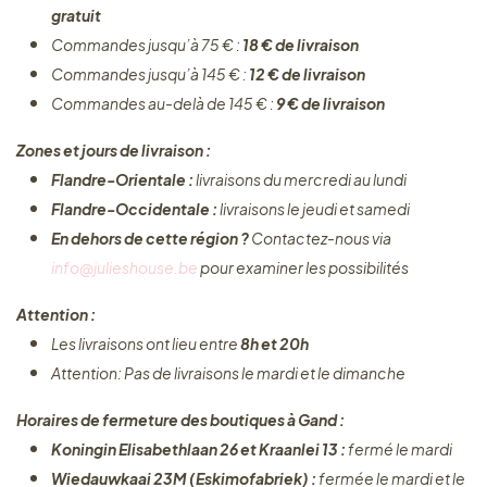
gratuit
Commandes jusqu’à 75 € :
18 € de livraison
Commandes jusqu’à 145 € :
12 € de livraison
Commandes au-delà de 145 € :
9 € de livraison
Zones et jours de livraison :
Flandre-Orientale :
livraisons du mercredi au lundi
Flandre-Occidentale :
livraisons le jeudi et samedi
En dehors de cette région ?
Contactez-nous via
info@julieshouse.be
pour examiner les possibilités
Attention :
Les livraisons ont lieu entre
8h et 20h
Attention: Pas de livraisons le mardi et le dimanche
Horaires de fermeture des boutiques à Gand :
Koningin Elisabethlaan 26 et Kraanlei 13 :
fermé le mardi
Wiedauwkaai 23M (Eskimofabriek) :
fermée le mardi et le