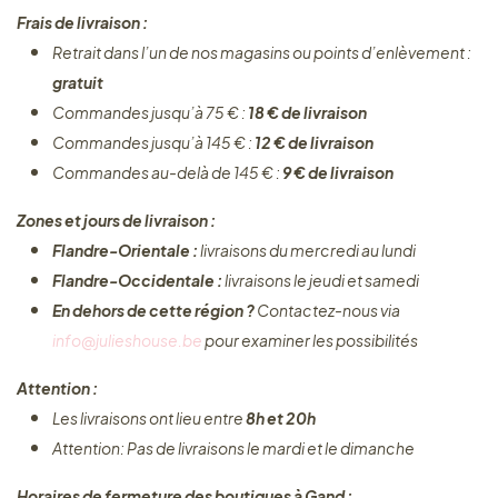
Frais de livraison :
Retrait dans l’un de nos magasins ou points d’enlèvement :
gratuit
Commandes jusqu’à 75 € :
18 € de livraison
Commandes jusqu’à 145 € :
12 € de livraison
Commandes au-delà de 145 € :
9 € de livraison
Zones et jours de livraison :
Flandre-Orientale :
livraisons du mercredi au lundi
Flandre-Occidentale :
livraisons le jeudi et samedi
En dehors de cette région ?
Contactez-nous via
info@julieshouse.be
pour examiner les possibilités
Attention :
Les livraisons ont lieu entre
8h et 20h
Attention: Pas de livraisons le mardi et le dimanche
Horaires de fermeture des boutiques à Gand :