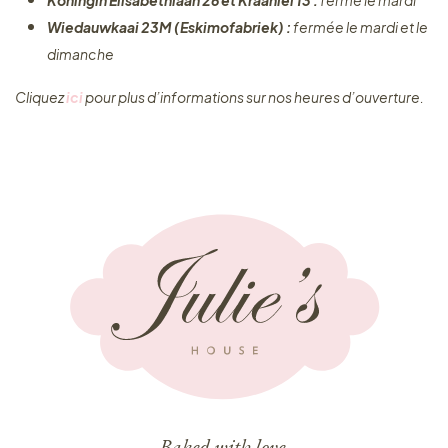
Koningin Elisabethlaan 26 et Kraanlei 13 :
fermé le mardi
Wiedauwkaai 23M (Eskimofabriek) :
fermée le mardi et le
dimanche
Cliquez ​
ici
pour plus d’informations sur nos heures d’ouverture.
Baked with love,