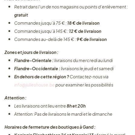
Retrait dans l’un de nos magasins ou points d’enlèvement :
gratuit
Commandes jusqu’à 75 € :
18 € de livraison
Commandes jusqu’à 145 € :
12 € de livraison
Commandes au-delà de 145 € :
9 € de livraison
Zones et jours de livraison :
Flandre-Orientale :
livraisons du mercredi au lundi
Flandre-Occidentale :
livraisons le jeudi et samedi
En dehors de cette région ?
Contactez-nous via
info@julieshouse.be
pour examiner les possibilités
Attention :
Les livraisons ont lieu entre
8h et 20h
Attention: Pas de livraisons le mardi et le dimanche
Horaires de fermeture des boutiques à Gand :