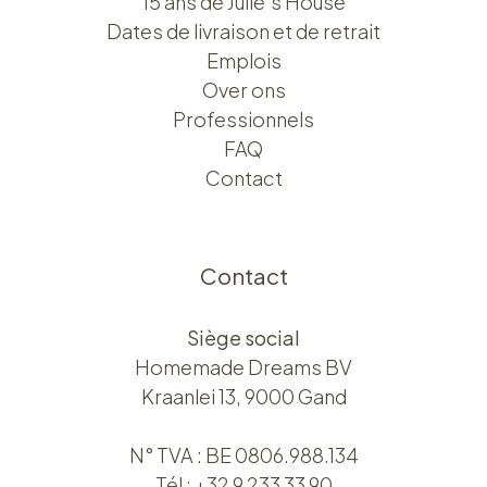
15 ans de Julie's House
Dates de livraison et de retrait
Emplois
Over ons​​
Professionnels
FAQ
Contact
Contact
Siège social
Homemade Dreams BV
Kraanlei 13, 9000 Gand
N° TVA : BE 0806.988.134
Tél :
+32 9 233 33 90