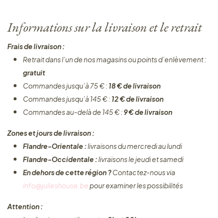
Informations sur la livraison et le retrait
Frais de livraison :
Retrait dans l’un de nos magasins ou points d’enlèvement :
gratuit
Commandes jusqu’à 75 € :
18 € de livraison
Commandes jusqu’à 145 € :
12 € de livraison
Commandes au-delà de 145 € :
9 € de livraison
Zones et jours de livraison :
Flandre-Orientale :
livraisons du mercredi au lundi
Flandre-Occidentale :
livraisons le jeudi et samedi
En dehors de cette région ?
Contactez-nous via
info@julieshouse.be
pour examiner les possibilités
Attention :