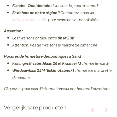
Flandre-Occidentale :
livraisons le jeudi et samedi
En dehors de cette région ?
Contactez-nous via
info@julieshouse.be
pour examiner les possibilités
Attention :
Les livraisons ont lieu entre
8h et 20h
Attention: Pas de livraisons le mardi et le dimanche
Horaires de fermeture des boutiques à Gand :
Koningin Elisabethlaan 26 et Kraanlei 13 :
fermé le mardi
Wiedauwkaai 23M (Eskimofabriek) :
fermée le mardi et le
dimanche
Cliquez ​
ici
pour plus d’informations sur nos heures d’ouverture.
Vergelijkbare producten