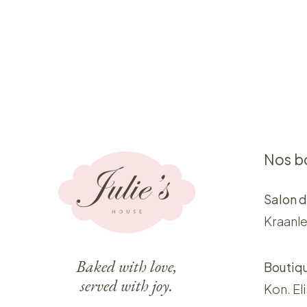
Nos b
Salon d
Kraanle
Baked with love,
Boutiq
served with joy.
Kon. El