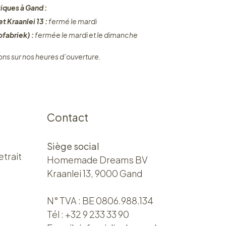
iques à Gand :
t Kraanlei 13 :
fermé le mardi
fabriek) :
fermée le mardi et le dimanche
ons sur nos heures d’ouverture.
Contact
Siège social
etrait
Homemade Dreams BV
Kraanlei 13, 9000 Gand
N° TVA : BE 0806.988.134
Tél :
+32 9 233 33 90