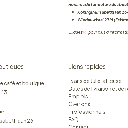
Horaires de fermeture des bout
Koningin Elisabethlaan 26 e
Wiedauwkaai 23M (Eskimo
Cliquez ​
ici
pour plus d’informati
outiques
Liens rapides
15 ans de Julie's House
e café et boutique
Dates de livraison et de r
i 13
Emplois
Over ons​​
ue
Professionnels
FAQ
isabethlaan 26
Contact