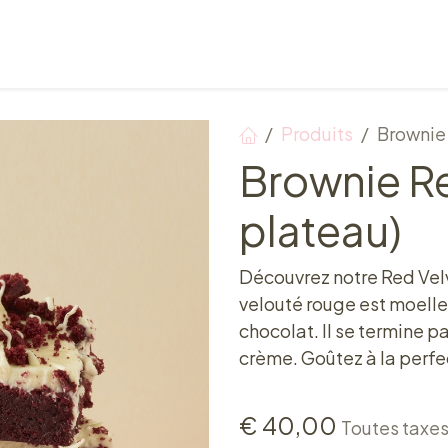
Points de vente
Petit-déjeuner, déjeuner & tea ti
Produits
Brownie 
Brownie Re
plateau)
Découvrez notre Red Vel
velouté rouge est moelleu
chocolat. Il se termine 
crème. Goûtez à la perfec
€
40,00
Toutes taxe