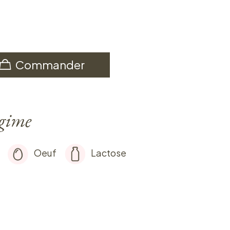
Commander
égime
Oeuf
Lactose