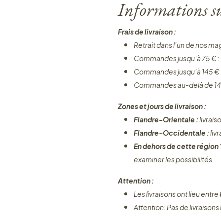
Informations sur
Frais de livraison :
Retrait dans l’un de nos ma
Commandes jusqu’à 75 € :
Commandes jusqu’à 145 € 
Commandes au-delà de 14
Zones et jours de livraison :
Flandre-Orientale :
livrais
Flandre-Occidentale :
liv
En dehors de cette région
examiner les possibilités
Attention :
Les livraisons ont lieu entre
Attention: Pas de livraisons