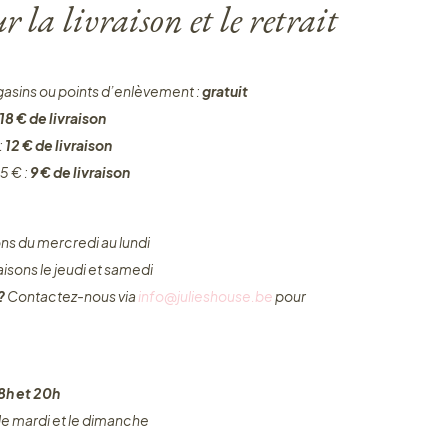
 la livraison et le retrait
gasins ou points d’enlèvement :
gratuit
18 € de livraison
:
12 € de livraison
5 € :
9 € de livraison
ons du mercredi au lundi
raisons le jeudi et samedi
 ?
Contactez-nous via
info@julieshouse.be
pour
8h et 20h
 le mardi et le dimanche