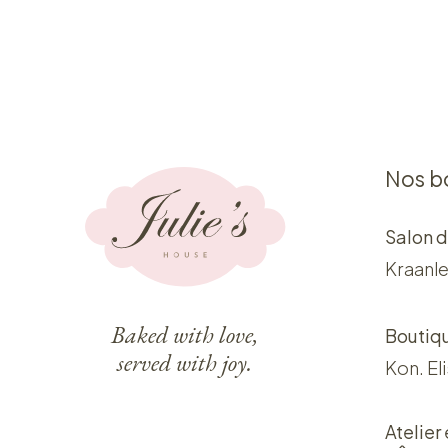
Nos b
Salon d
Kraanle
Baked with love,
Boutiq
served with joy.
Kon. El
Atelier