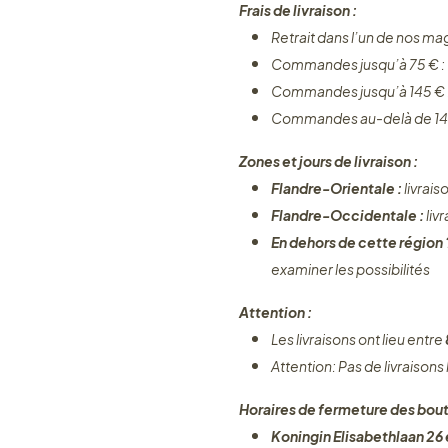
Frais de livraison :
Retrait dans l’un de nos ma
Commandes jusqu’à 75 € :
Commandes jusqu’à 145 € 
Commandes au-delà de 14
Zones et jours de livraison :
Flandre-Orientale :
livrais
Flandre-Occidentale :
liv
En dehors de cette région
examiner les possibilités
Attention :
Les livraisons ont lieu entre
Attention: Pas de livraisons
Horaires de fermeture des bout
Koningin Elisabethlaan 26 e