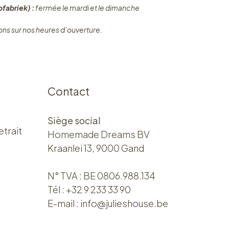
fabriek) :
fermée le mardi et le dimanche
ons sur nos heures d’ouverture.
Contact
Siège social
etrait
Homemade Dreams BV
Kraanlei 13, 9000 Gand
N° TVA : BE 0806.988.134
Tél :
+32 9 233 33 90
E-mail :
info@julieshouse.be