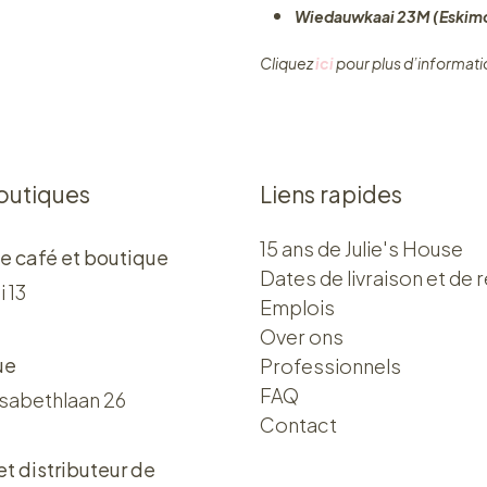
Wiedauwkaai 23M (Eskimo
Cliquez ​
ici
pour plus d’informati
outiques
Liens rapides
15 ans de Julie's House
e café et boutique
Dates de livraison et de r
i 13
Emplois
Over ons​​
ue
Professionnels
FAQ
isabethlaan 26
Contact
 et distributeur de