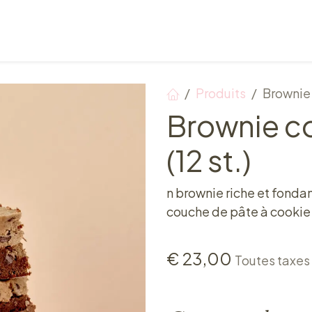
Points de vente
Petit-déjeuner, déjeuner & tea ti
Produits
Brownie 
Brownie c
(12 st.)
n brownie riche et fonda
couche de pâte à cookie
€
23,00
Toutes taxes