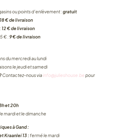
gasins ou points d’enlèvement :
gratuit
18 € de livraison
:
12 € de livraison
5 € :
9 € de livraison
ons du mercredi au lundi
raisons le jeudi et samedi
 ?
Contactez-nous via
info@julieshouse.be
pour
8h et 20h
 le mardi et le dimanche
iques à Gand :
t Kraanlei 13 :
fermé le mardi