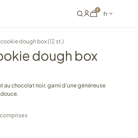
0
fr
me
Réserver
cookie dough box (12 st.)
ookie dough box
nt au chocolat noir, garni d’une généreuse
 douce.
 comprises