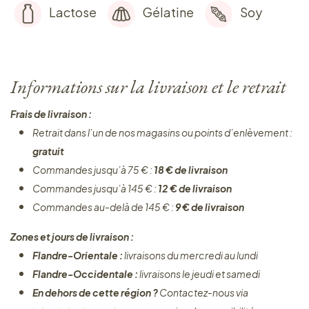
Lactose
Gélatine
Soy
Informations sur la livraison et le retrait
Frais de livraison :
Retrait dans l’un de nos magasins ou points d’enlèvement :
gratuit
Commandes jusqu’à 75 € :
18 € de livraison
Commandes jusqu’à 145 € :
12 € de livraison
Commandes au-delà de 145 € :
9 € de livraison
Zones et jours de livraison :
Flandre-Orientale :
livraisons du mercredi au lundi
Flandre-Occidentale :
livraisons le jeudi et samedi
En dehors de cette région ?
Contactez-nous via