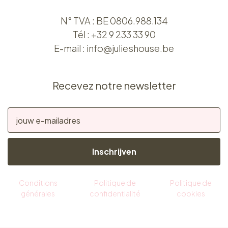
N° TVA : BE 0806.988.134
Tél :
+32 9 233 33 90
E-mail :
info@julieshouse.be
Recevez notre newsletter
Inschrijven
Conditions
Politique de
Politique de
générales
confidentialité
cookies