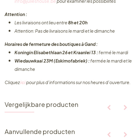
info@julieshouse.be
pour examiner les possibilités
Attention :
Les livraisons ont lieu entre
8h et 20h
Attention: Pas de livraisons le mardi et le dimanche
Horaires de fermeture des boutiques à Gand :
Koningin Elisabethlaan 26 et Kraanlei 13 :
fermé le mardi
Wiedauwkaai 23M (Eskimofabriek) :
fermée le mardi et le
dimanche
Cliquez ​
ici
pour plus d’informations sur nos heures d’ouverture.
Vergelijkbare producten
Aanvullende producten