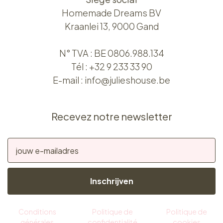
Homemade Dreams BV
Kraanlei 13, 9000 Gand
N° TVA : BE 0806.988.134
Tél :
+32 9 233 33 90
E-mail :
info@julieshouse.be
Recevez notre newsletter
Inschrijven
Conditions
Politique de
Politique de
générales
confidentialité
cookies