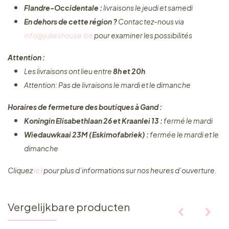
Flandre-Occidentale :
livraisons le jeudi et samedi
En dehors de cette région ?
Contactez-nous via
info@julieshouse.be
pour examiner les possibilités
Attention :
Les livraisons ont lieu entre
8h et 20h
Attention: Pas de livraisons le mardi et le dimanche
Horaires de fermeture des boutiques à Gand :
Koningin Elisabethlaan 26 et Kraanlei 13 :
fermé le mardi
Wiedauwkaai 23M (Eskimofabriek) :
fermée le mardi et le
dimanche
Cliquez ​
ici
pour plus d’informations sur nos heures d’ouverture.
Vergelijkbare producten