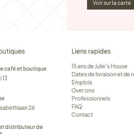
Voir sur la carte
outiques
Liens rapides
15 ans de Julie's House
e café et boutique
Dates de livraison et de r
i 13
Emplois
Over ons​​
ue
Professionnels
FAQ
isabethlaan 26
Contact
 et distributeur de
x