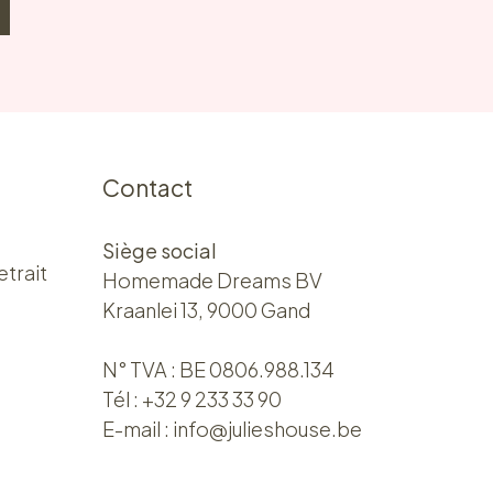
Contact
Siège social
etrait
Homemade Dreams BV
Kraanlei 13, 9000 Gand
N° TVA : BE 0806.988.134
Tél :
+32 9 233 33 90
E-mail :
info@julieshouse.be