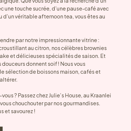
algique. Que vous soyez à la recherche d’un
ec une touche sucrée, d’une pause-café avec
u d’un véritable afternoon tea, vous êtes au
endre par notre impressionnante vitrine :
croustillant au citron, nos célèbres brownies
cake et délicieuses spécialités de saison. Et
es douceurs donnent soif ! Nous vous
e sélection de boissons maison, cafés et
altérer.
-vous ? Passez chez Julie’s House, au Kraanlei
z-vous chouchouter par nos gourmandises.
s et savourez !