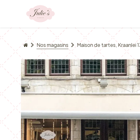
Se rendre au contenu
Notre offre
Nos magasins
Maison de tartes, Kraanlei 1