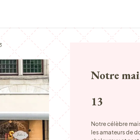
Points de vente
Petit-déjeuner, déjeuner & tea ti
3
Notre mais
13
Notre célèbre mais
les amateurs de do