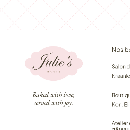
Nos b
Salon d
Kraanle
Baked with love,
Boutiq
served with joy.
Kon. El
Atelier
gâteau