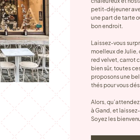
chaleureux et nost
petit-déjeuner av
une part de tarte o
bon endroit.
Laissez-vous surpr
moelleux de Julie, 
red velvet, carrot 
bien sûr, toutes c
proposons une bell
thés pour vous dés
Alors, qu’attendez
à Gand, et laisse
Soyez les bienvenu