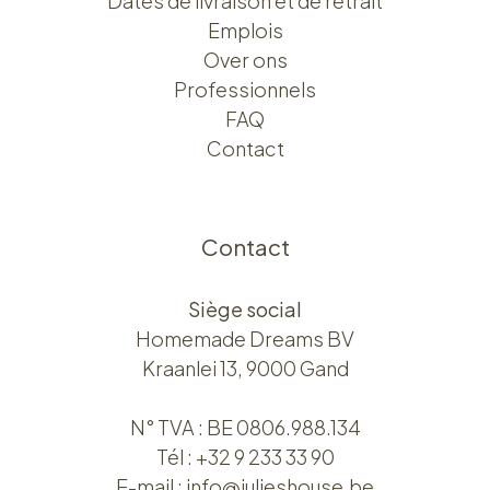
Dates de livraison et de retrait
Emplois
Over ons​​
Professionnels
FAQ
Contact
Contact
Siège social
Homemade Dreams BV
Kraanlei 13, 9000 Gand
N° TVA : BE 0806.988.134
Tél :
+32 9 233 33 90
E-mail :
info@julieshouse.be