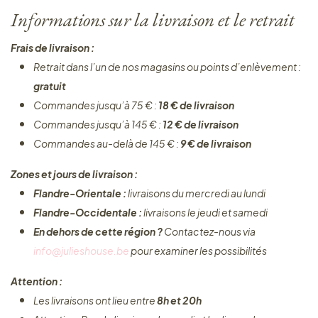
Informations sur la livraison et le retrait
Frais de livraison :
Retrait dans l’un de nos magasins ou points d’enlèvement :
gratuit
Commandes jusqu’à 75 € :
18 € de livraison
Commandes jusqu’à 145 € :
12 € de livraison
Commandes au-delà de 145 € :
9 € de livraison
Zones et jours de livraison :
Flandre-Orientale :
livraisons du mercredi au lundi
Flandre-Occidentale :
livraisons le jeudi et samedi
En dehors de cette région ?
Contactez-nous via
info@julieshouse.be
pour examiner les possibilités
Attention :
Les livraisons ont lieu entre
8h et 20h