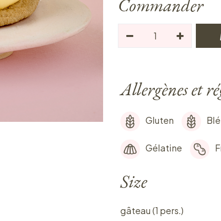
Commander
Allergènes et r
Gluten
Blé
Gélatine
F
Size
gâteau (1 pers.)