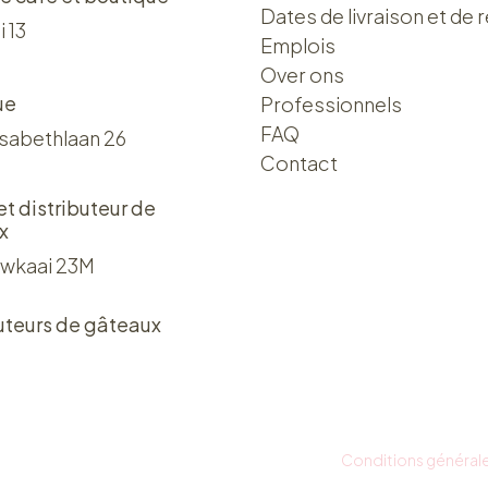
Dates de livraison et de r
i 13
Emplois
Over ons​​
ue
Professionnels
FAQ
isabethlaan 26
Contact
 et distributeur de
x
wkaai 23M
uteurs de gâteaux
Conditions général