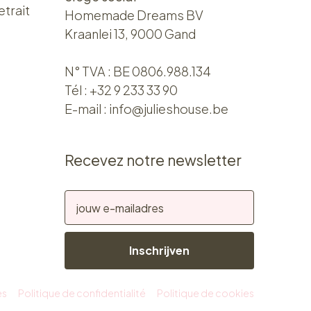
etrait
Homemade Dreams BV
Kraanlei 13, 9000 Gand
N° TVA : BE 0806.988.134
Tél :
+32 9 233 33 90
E-mail :
info@julieshouse.be
Recevez notre newsletter
Inschrijven
es
Politique de confidentialité
Politique de cookies