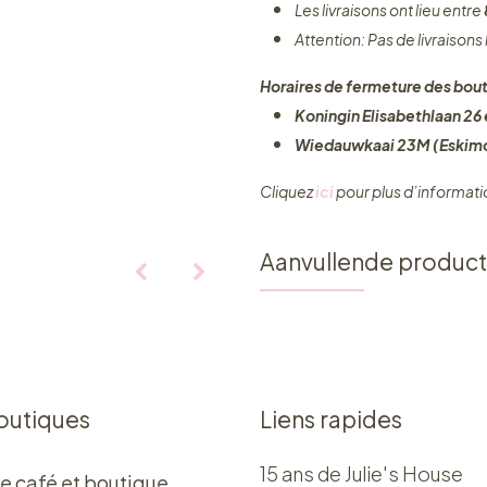
Les livraisons ont lieu entre
Attention: Pas de livraisons
Horaires de fermeture des bout
Koningin Elisabethlaan 26 e
Wiedauwkaai 23M (Eskimo
Cliquez ​
ici
pour plus d’informati
Aanvullende produc
outiques
Liens rapides
15 ans de Julie's House
e café et boutique