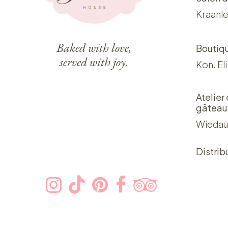
Kraanle
Baked with love,
Boutiq
served with joy.
Kon. El
Atelier
gâteau
Wiedau
Distrib