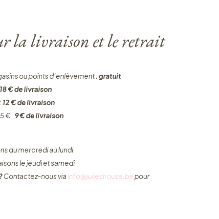
 la livraison et le retrait
gasins ou points d’enlèvement :
gratuit
18 € de livraison
:
12 € de livraison
5 € :
9 € de livraison
ons du mercredi au lundi
raisons le jeudi et samedi
 ?
Contactez-nous via
info@julieshouse.be
pour