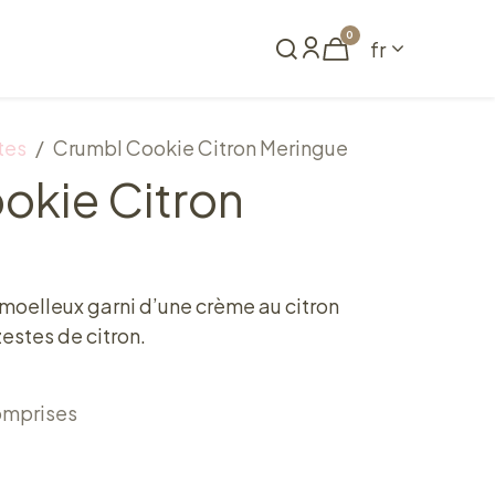
0
fr
me
Réserver
tes
Crumbl Cookie Citron Meringue
okie Citron
t moelleux garni d’une crème au citron
estes de citron.
omprises