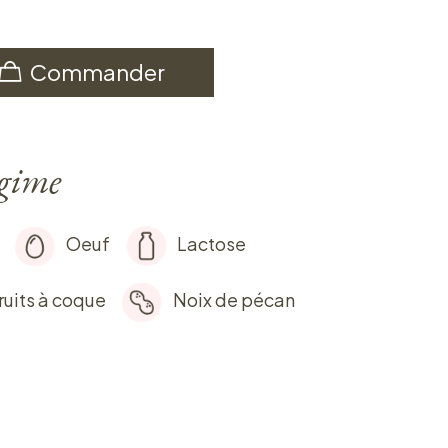
Commander
égime
Oeuf
Lactose
ruits à coque
Noix de pécan