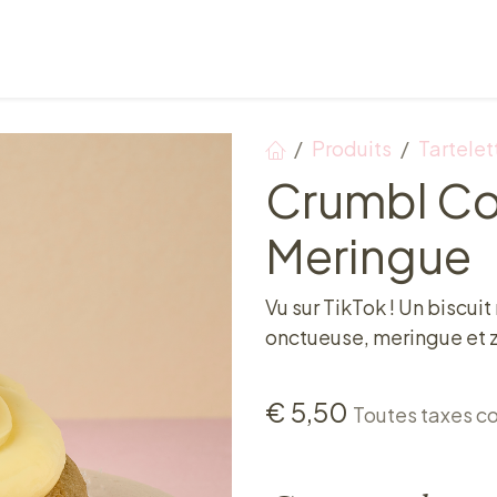
Points de vente
Petit-déjeuner, déjeuner & tea ti
Produits
Tartelet
Crumbl Co
Meringue
Vu sur TikTok ! Un biscui
onctueuse, meringue et z
€
5,50
Toutes taxes c