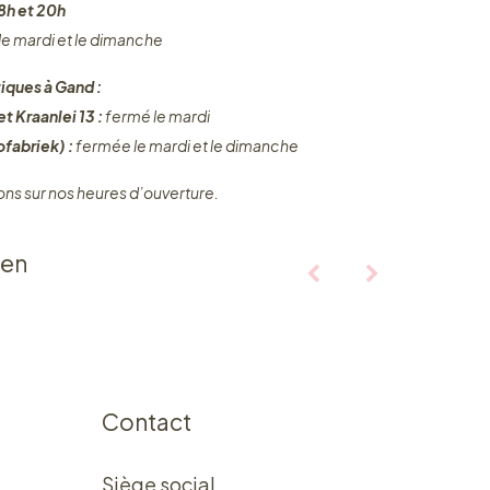
8h et 20h
 le mardi et le dimanche
iques à Gand :
t Kraanlei 13 :
fermé le mardi
fabriek) :
fermée le mardi et le dimanche
ons sur nos heures d’ouverture.
ten
Contact
Siège social