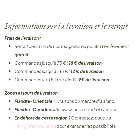
Informations sur la livraison et le retrait
Frais de livraison :
Retrait dans l’un de nos magasins ou points d’enlèvement :
gratuit
Commandes jusqu’à 75 € :
18 € de livraison
Commandes jusqu’à 145 € :
12 € de livraison
Commandes au-delà de 145 € :
9 € de livraison
Zones et jours de livraison :
Flandre-Orientale :
livraisons du mercredi au lundi
Flandre-Occidentale :
livraisons le jeudi et samedi
En dehors de cette région ?
Contactez-nous via
info@julieshouse.be
pour examiner les possibilités