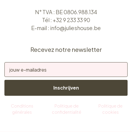
N° TVA : BE 0806.988.134
Tél :
+32 9 233 33 90
E-mail :
info@julieshouse.be
Recevez notre newsletter
Inschrijven
Conditions
Politique de
Politique de
générales
confidentialité
cookies