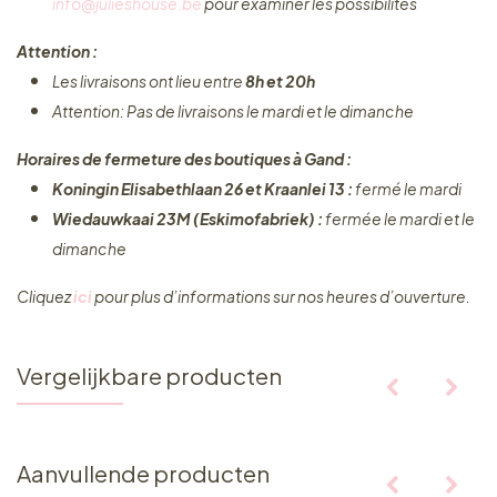
info@julieshouse.be
pour examiner les possibilités
Attention :
Les livraisons ont lieu entre
8h et 20h
Attention: Pas de livraisons le mardi et le dimanche
Horaires de fermeture des boutiques à Gand :
Koningin Elisabethlaan 26 et Kraanlei 13 :
fermé le mardi
Wiedauwkaai 23M (Eskimofabriek) :
fermée le mardi et le
dimanche
Cliquez ​
ici
pour plus d’informations sur nos heures d’ouverture.
Vergelijkbare producten
Aanvullende producten