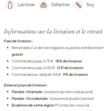
Lactose
Gélatine
Soy
Informations sur la livraison et le retrait
Frais de livraison :
Retrait dans l’un de nos magasins ou points d’enlèvement :
gratuit
Commandes jusqu’à 75 € :
18 € de livraison
Commandes jusqu’à 145 € :
12 € de livraison
Commandes au-delà de 145 € :
9 € de livraison
Zones et jours de livraison :
Flandre-Orientale :
livraisons du mercredi au lundi
Flandre-Occidentale :
livraisons le jeudi et samedi
En dehors de cette région ?
Contactez-nous via