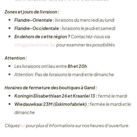
Zones et jours de livraison :
Flandre-Orientale :
livraisons du mercredi au lundi
Flandre-Occidentale :
livraisons le jeudi et samedi
En dehors de cette région ?
Contactez-nous via
info@julieshouse.be
pour examiner les possibilités
Attention :
Les livraisons ont lieu entre
8h et 20h
Attention: Pas de livraisons le mardi et le dimanche
Horaires de fermeture des boutiques à Gand :
Koningin Elisabethlaan 26 et Kraanlei 13 :
fermé le mardi
Wiedauwkaai 23M (Eskimofabriek) :
fermée le mardi et le
dimanche
Cliquez ​
ici
pour plus d’informations sur nos heures d’ouverture.