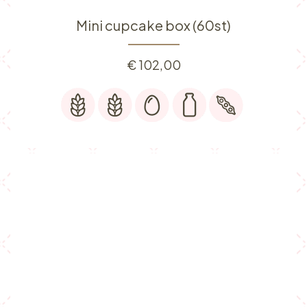
Mini cupcake box (60st)
€
102,00