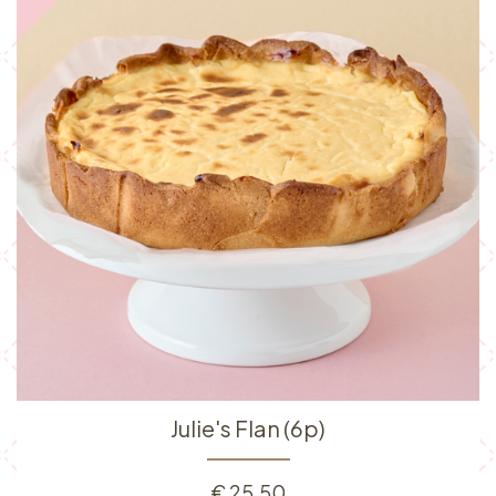
Julie's Flan (6p)
€
25,50