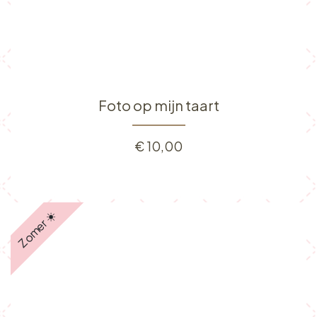
Foto op mijn taart
€
10,00
Zomer ☀️