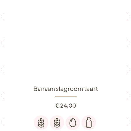
Banaan slagroom taart
€
24,00