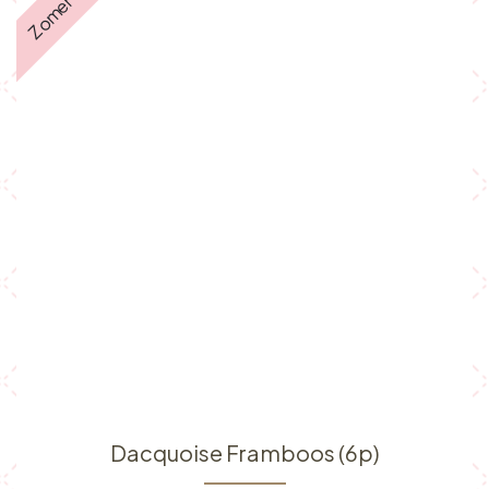
Zomer ☀️
Dacquoise Framboos (6p)